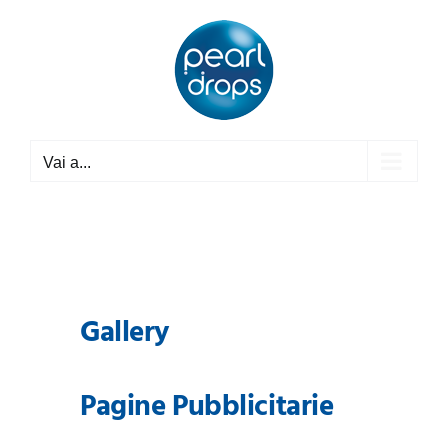
Salta
al
contenuto
Vai a...
Gallery
Pagine Pubblicitarie